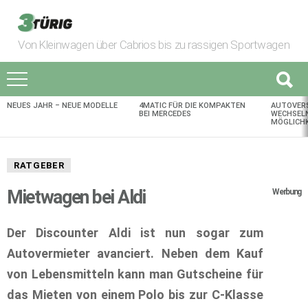
Von Kleinwagen über Cabrios bis zu rassigen Sportwagen
NEUES JAHR – NEUE MODELLE
4MATIC FÜR DIE KOMPAKTEN
AUTOVER
AKTUELLES
BEI MERCEDES
WECHSELN
MÖGLICHK
RATGEBER
Mietwagen bei Aldi
Werbung
Der Discounter Aldi ist nun sogar zum
Autovermieter avanciert. Neben dem Kauf
von Lebensmitteln kann man Gutscheine für
das Mieten von einem Polo bis zur C-Klasse