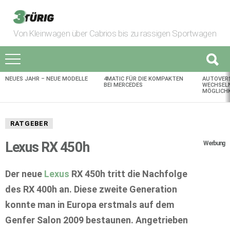
Von Kleinwagen über Cabrios bis zu rassigen Sportwagen
NEUES JAHR – NEUE MODELLE
4MATIC FÜR DIE KOMPAKTEN
AUTOVER
AKTUELLES
BEI MERCEDES
WECHSELN
MÖGLICHK
RATGEBER
Lexus RX 450h
Werbung
Der neue
Lexus
RX 450h tritt die Nachfolge
des RX 400h an. Diese zweite Generation
konnte man in Europa erstmals auf dem
Genfer Salon 2009 bestaunen. Angetrieben