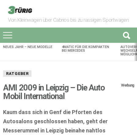
Von Kleinwagen über Cabrios bis zu rassigen Sportwagen
NEUES JAHR – NEUE MODELLE
4MATIC FÜR DIE KOMPAKTEN
AUTOVER
AKTUELLES
BEI MERCEDES
WECHSELN
MÖGLICHK
RATGEBER
AMI 2009 in Leipzig – Die Auto
Werbung
Mobil International
Kaum dass sich in Genf die Pforten des
Autosalons geschlossen haben, geht der
Messerummel in Leipzig beinahe nahtlos