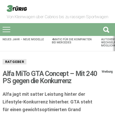
Von Kleinwagen über Cabrios bis zu rassigen Sportwagen
NEUES JAHR – NEUE MODELLE
4MATIC FÜR DIE KOMPAKTEN
AUTOVER
AKTUELLES
BEI MERCEDES
WECHSELN
MÖGLICHK
RATGEBER
Alfa MiTo GTA Concept – Mit 240
Werbung
PS gegen die Konkurrenz
Alfa jagt mit satter Leistung hinter der
Lifestyle-Konkurrenz hinterher. GTA steht
für einen gewichtsoptimierten Grand