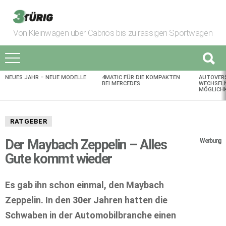
Von Kleinwagen über Cabrios bis zu rassigen Sportwagen
NEUES JAHR – NEUE MODELLE
4MATIC FÜR DIE KOMPAKTEN
AUTOVER
AKTUELLES
BEI MERCEDES
WECHSELN
MÖGLICHK
RATGEBER
Der Maybach Zeppelin – Alles
Werbung
Gute kommt wieder
Es gab ihn schon einmal, den Maybach
Zeppelin. In den 30er Jahren hatten die
Schwaben in der Automobilbranche einen