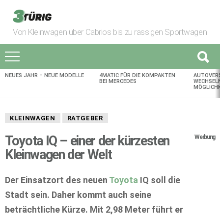
Von Kleinwagen über Cabrios bis zu rassigen Sportwagen
NEUES JAHR – NEUE MODELLE
4MATIC FÜR DIE KOMPAKTEN
AUTOVER
AKTUELLES
BEI MERCEDES
WECHSELN
MÖGLICHK
KLEINWAGEN
RATGEBER
Toyota IQ – einer der kürzesten
Werbung
Kleinwagen der Welt
Der Einsatzort des neuen
Toyota
IQ soll die
Stadt sein. Daher kommt auch seine
beträchtliche Kürze. Mit 2,98 Meter führt er