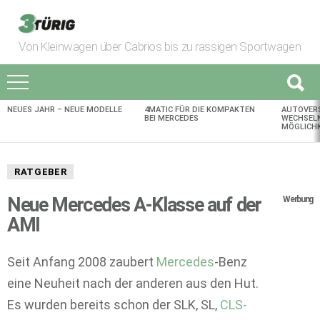
Von Kleinwagen über Cabrios bis zu rassigen Sportwagen
NEUES JAHR – NEUE MODELLE
4MATIC FÜR DIE KOMPAKTEN
AUTOVER
AKTUELLES
BEI MERCEDES
WECHSELN
MÖGLICHK
RATGEBER
Neue Mercedes A-Klasse auf der
Werbung
AMI
Seit Anfang 2008 zaubert
Mercedes
-Benz
eine Neuheit nach der anderen aus den Hut.
Es wurden bereits schon der SLK, SL,
CLS-