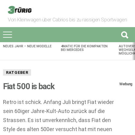
Von Kleinwagen über Cabrios bis zu rassigen Sportwagen
NEUES JAHR – NEUE MODELLE
4MATIC FÜR DIE KOMPAKTEN
AUTOVER
AKTUELLES
BEI MERCEDES
WECHSELN
MÖGLICHK
RATGEBER
Fiat 500 is back
Werbung
Retro ist schick. Anfang Juli bringt Fiat wieder
sein 60iger Jahre-Kult-Auto zurück auf die
Strassen. Es ist unverkennlich, dass Fiat den
Style des alten 500er versucht hat mit neuen